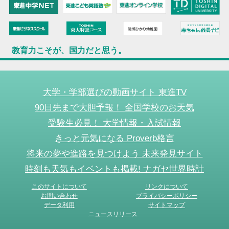
教育力こそが、国力だと思う。
大学・学部選びの動画サイト 東進TV
90日先まで大胆予報！ 全国学校のお天気
受験生必見！ 大学情報・入試情報
きっと元気になる Proverb格言
将来の夢や進路を見つけよう 未来発見サイト
時刻も天気もイベントも掲載! ナガセ世界時計
このサイトについて
リンクについて
お問い合わせ
プライバシーポリシー
データ利用
サイトマップ
ニュースリリース