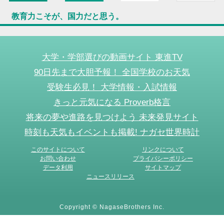
教育力こそが、国力だと思う。
大学・学部選びの動画サイト 東進TV
90日先まで大胆予報！ 全国学校のお天気
受験生必見！ 大学情報・入試情報
きっと元気になる Proverb格言
将来の夢や進路を見つけよう 未来発見サイト
時刻も天気もイベントも掲載! ナガセ世界時計
このサイトについて
リンクについて
お問い合わせ
プライバシーポリシー
データ利用
サイトマップ
ニュースリリース
Copyright © NagaseBrothers Inc.