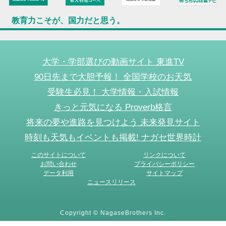
教育力こそが、国力だと思う。
大学・学部選びの動画サイト 東進TV
90日先まで大胆予報！ 全国学校のお天気
受験生必見！ 大学情報・入試情報
きっと元気になる Proverb格言
将来の夢や進路を見つけよう 未来発見サイト
時刻も天気もイベントも掲載! ナガセ世界時計
このサイトについて
リンクについて
お問い合わせ
プライバシーポリシー
データ利用
サイトマップ
ニュースリリース
Copyright © NagaseBrothers Inc.