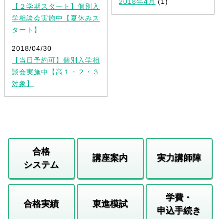
2018年4月
(1)
【２学期スタート】個別入
学相談会実施中【夏休みス
タート】
2018/04/30
【当日予約可】個別入学相
談会実施中【高１・２・３
対象】
合格
講座案内
実力講師陣
システム
学費・
合格実績
東進模試
申込手続き