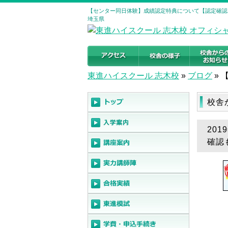
【センター同日体験】成績認定特典について【認定確認も
埼玉県
東進ハイスクール 志木校
»
ブログ
»
校舎
20
確認