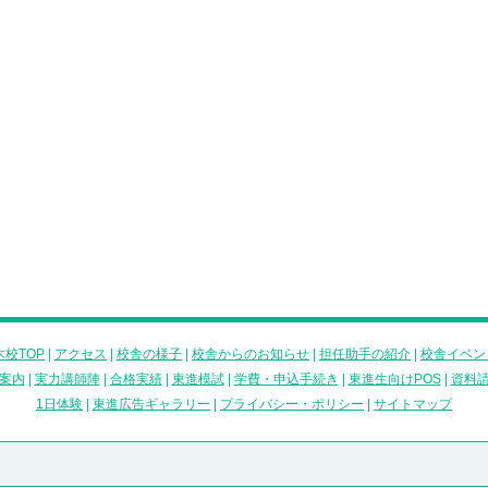
校TOP
|
アクセス
|
校舎の様子
|
校舎からのお知らせ
|
担任助手の紹介
|
校舎イベン
案内
|
実力講師陣
|
合格実績
|
東進模試
|
学費・申込手続き
|
東進生向けPOS
|
資料
1日体験
|
東進広告ギャラリー
|
プライバシー・ポリシー
|
サイトマップ