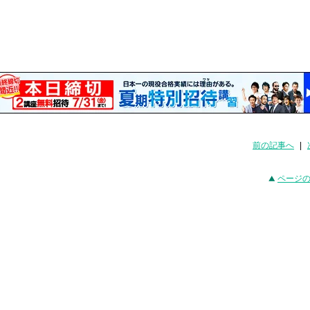
前の記事へ
|
ページ