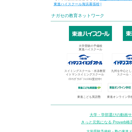
東進ハイスクール海浜幕張校
|
ナガセの教育ネットワーク
大学受験の予備校
東進ハイスクール
スイミングスクール・水泳教室
九州を中心とし
イトマンスイミングスクール
スクール・
ｲﾄﾏﾝｸﾞﾗﾝﾄﾞﾌｨｯﾄﾈｽ受付中!
東進オンライン学
東進こども英語塾
大学・学部選びの動画サイ
きっと元気になる Proverb格
大学受験予備校・塾の東進ド