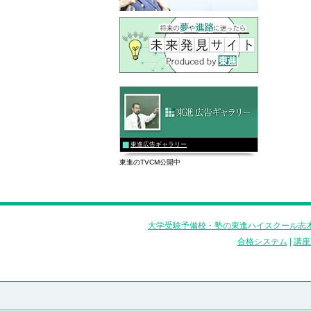
東進広告ギャラリー
東進のTVCM公開中
大学受験予備校・塾の東進ハイスクール志木
合格システム
|
講座