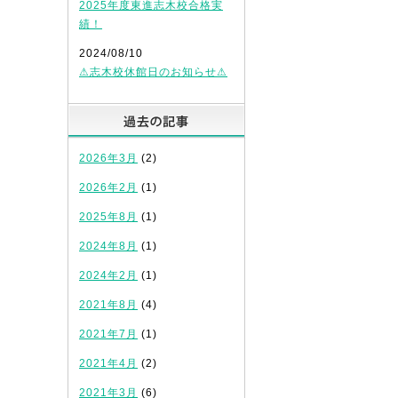
2025年度東進志木校合格実
績！
2024/08/10
⚠志木校休館日のお知らせ⚠
過去の記事
2026年3月
(2)
2026年2月
(1)
2025年8月
(1)
2024年8月
(1)
2024年2月
(1)
2021年8月
(4)
2021年7月
(1)
2021年4月
(2)
2021年3月
(6)