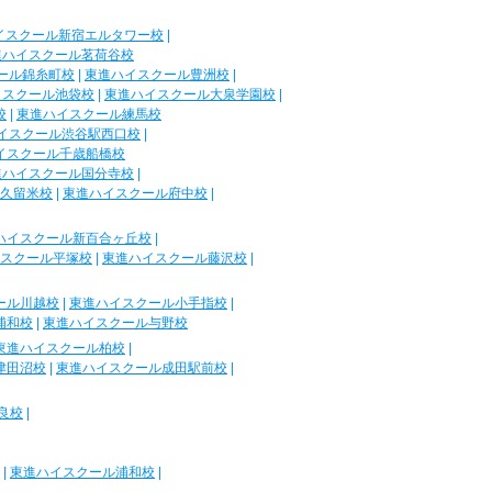
イスクール新宿エルタワー校
|
進ハイスクール茗荷谷校
ール錦糸町校
|
東進ハイスクール豊洲校
|
イスクール池袋校
|
東進ハイスクール大泉学園校
|
校
|
東進ハイスクール練馬校
イスクール渋谷駅西口校
|
イスクール千歳船橋校
進ハイスクール国分寺校
|
久留米校
|
東進ハイスクール府中校
|
ハイスクール新百合ヶ丘校
|
スクール平塚校
|
東進ハイスクール藤沢校
|
ール川越校
|
東進ハイスクール小手指校
|
浦和校
|
東進ハイスクール与野校
東進ハイスクール柏校
|
津田沼校
|
東進ハイスクール成田駅前校
|
良校
|
|
東進ハイスクール浦和校
|