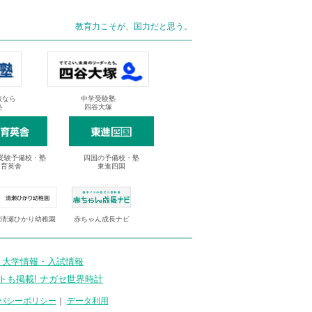
教育力こそが、国力だと思う。
抜なら
中学受験塾
塾
四谷大塚
受験予備校・塾
四国の予備校・塾
進育英舎
東進四国
清瀬ひかり幼稚園
赤ちゃん成長ナビ
 大学情報・入試情報
トも掲載! ナガセ世界時計
バシーポリシー
｜
データ利用