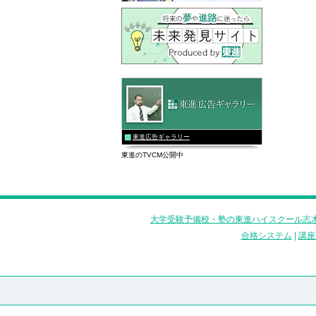
東進広告ギャラリー
東進のTVCM公開中
大学受験予備校・塾の東進ハイスクール志木
合格システム
|
講座