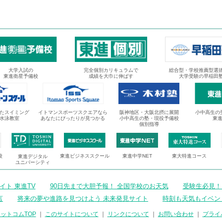
大学入試の
完全個別カリキュラムで
総合型・学校推薦型選
東進衛星予備校
成績を大巾に伸ばす
大学受験の早稲田
たスイミング
イトマンスポーツスクエアなら
阪神地区・大阪北摂に展開
小中高生の
水泳教室
あなたにぴったりが見つかる
小中高生の塾・現役予備校
東
個別指導
校
東進ビジネススクール
東進中学NET
東大特進コース
東進デジタル
ユニバーシティ
ト 東進TV
90日先まで大胆予報！ 全国学校のお天気
受験生必見！
言
将来の夢や進路を見つけよう 未来発見サイト
時刻も天気もイベン
ットコムTOP
｜
このサイトについて
｜
リンクについて
｜
お問い合わせ
｜
プライ