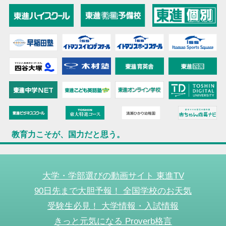
教育力こそが、国力だと思う。
大学・学部選びの動画サイト 東進TV
90日先まで大胆予報！ 全国学校のお天気
受験生必見！ 大学情報・入試情報
きっと元気になる Proverb格言