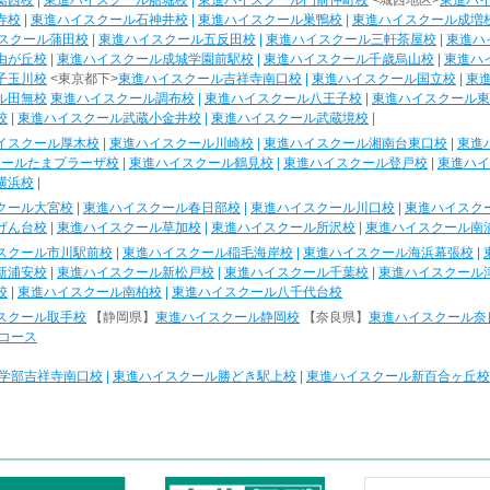
葛西校
|
東進ハイスクール船堀校
|
東進ハイスクール門前仲町校
<城西地区>
東進ハ
寺校
|
東進ハイスクール石神井校
|
東進ハイスクール巣鴨校
|
東進ハイスクール成増
スクール蒲田校
|
東進ハイスクール五反田校
|
東進ハイスクール三軒茶屋校
|
東進ハ
由が丘校
|
東進ハイスクール成城学園前駅校
|
東進ハイスクール千歳烏山校
|
東進ハ
子玉川校
<東京都下>
東進ハイスクール吉祥寺南口校
|
東進ハイスクール国立校
|
東
ル田無校
東進ハイスクール調布校
|
東進ハイスクール八王子校
|
東進ハイスクール東
校
|
東進ハイスクール武蔵小金井校
|
東進ハイスクール武蔵境校
|
イスクール厚木校
|
東進ハイスクール川崎校
|
東進ハイスクール湘南台東口校
|
東進
クールたまプラーザ校
|
東進ハイスクール鶴見校
|
東進ハイスクール登戸校
|
東進ハイ
横浜校
|
クール大宮校
|
東進ハイスクール春日部校
|
東進ハイスクール川口校
|
東進ハイスク
げん台校
|
東進ハイスクール草加校
|
東進ハイスクール所沢校
|
東進ハイスクール南
スクール市川駅前校
|
東進ハイスクール稲毛海岸校
|
東進ハイスクール海浜幕張校
|
新浦安校
|
東進ハイスクール新松戸校
|
東進ハイスクール千葉校
|
東進ハイスクール
校
|
東進ハイスクール南柏校
|
東進ハイスクール八千代台校
スクール取手校
【静岡県】
東進ハイスクール静岡校
【奈良県】
東進ハイスクール奈
コース
学部吉祥寺南口校
|
東進ハイスクール勝どき駅上校
|
東進ハイスクール新百合ヶ丘校