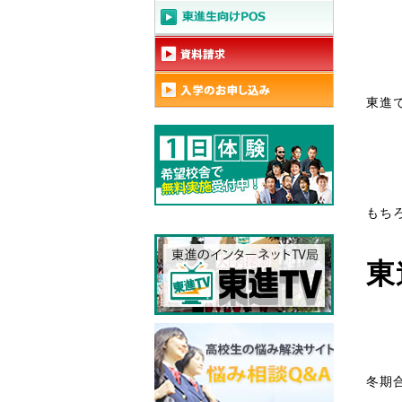
東進
もち
東
冬期