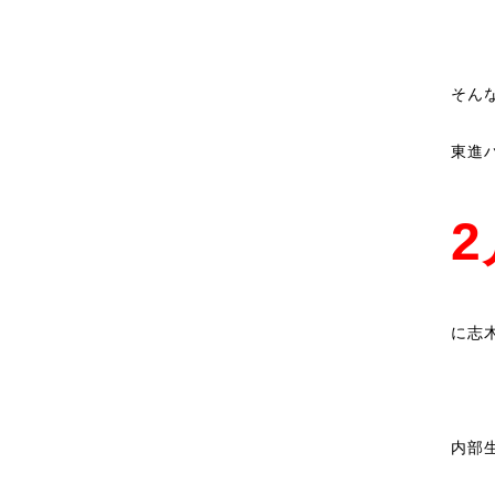
そん
東進
2
に志
内部