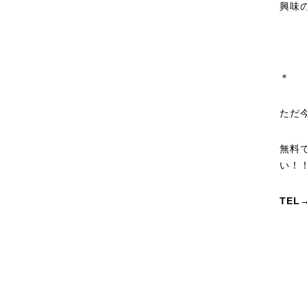
興味
＊
ただ
無料
い！
TEL→