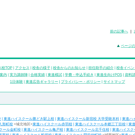
前の記事へ
|
ページ
校TOP
|
アクセス
|
校舎の様子
|
校舎からのお知らせ
|
担任助手の紹介
|
校舎イベン
案内
|
実力講師陣
|
合格実績
|
東進模試
|
学費・申込手続き
|
東進生向けPOS
|
資料
1日体験
|
東進広告ギャラリー
|
プライバシー・ポリシー
|
サイトマップ
校
|
東進ハイスクール勝どき駅上校
|
東進ハイスクール新宿校 大学受験本科
|
東進ハ
人形町校
<城北地区>
東進ハイスクール赤羽校
|
東進ハイスクール本郷三丁目校
|
東
クール金町校
|
東進ハイスクール亀戸校
|
東進ハイスクール北千住校
|
東進ハイスク