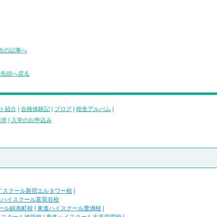
次の記事へ
の先頭へ戻る
ト紹介
|
合格体験記
|
ブログ
|
校舎アルバム
|
請求
|
入学のお申込み
イスクール新宿エルタワー校
|
進ハイスクール茗荷谷校
ール錦糸町校
|
東進ハイスクール豊洲校
|