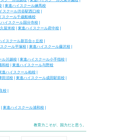
イスクール池袋校
|
東進ハイスクール大泉学園校
|
校
|
東進ハイスクール練馬校
イスクール渋谷駅西口校
|
イスクール千歳船橋校
進ハイスクール国分寺校
|
久留米校
|
東進ハイスクール府中校
|
ハイスクール新百合ヶ丘校
|
スクール平塚校
|
東進ハイスクール藤沢校
|
ール川越校
|
東進ハイスクール小手指校
|
浦和校
|
東進ハイスクール与野校
東進ハイスクール柏校
|
津田沼校
|
東進ハイスクール成田駅前校
|
良校
|
|
東進ハイスクール浦和校
|
教育力こそが、国力だと思う。