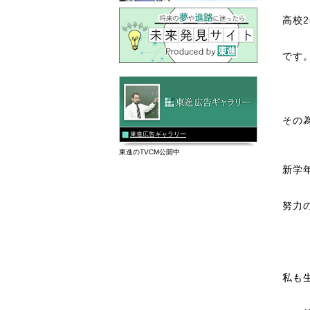
高校
です
その
東進広告ギャラリー
東進のTVCM公開中
新学
努力
私も