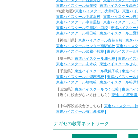
東進ハイスクール西新井校
|
東進ハイスクール西
東進ハイスクール荻窪校
|
東進ハイスクール高円
<城南地区>
東進ハイスクール大井町校
|
東進ハイ
東進ハイスクール下北沢校
|
東進ハイスクール自
東進ハイスクール中目黒校
|
東進ハイスクール二
東進ハイスクール立川駅北口校
|
東進ハイスクー
東進ハイスクール町田校
|
東進ハイスクール三鷹
【神奈川県】
東進ハイスクール青葉台校
|
東進ハ
東進ハイスクールセンター南駅前校
東進ハイス
東進ハイスクール武蔵小杉校
|
東進ハイスクール
【埼玉県】
東進ハイスクール浦和校
|
東進ハイス
東進ハイスクール志木校
|
東進ハイスクールせん
【千葉県】
東進ハイスクール我孫子校
|
東進ハイ
東進ハイスクール北習志野校
|
東進ハイスクール
東進ハイスクール船橋校
|
東進ハイスクール松戸
【茨城県】
東進ハイスクールつくば校
|
東進ハイ
【近くに校舎がない方はこちら】
東進 在宅受講
【中学部設置校舎はこちら】
東進ハイスクール中
東進ハイスクール海浜幕張校
|
ナガセの教育ネットワーク