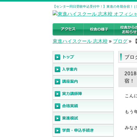
【センター同日受験申込受付中！】東進の冬期合宿！ |
東進ハイスクール 志木校
»
ブログ
»
ブロ
20
宿！
こん
もう
みな