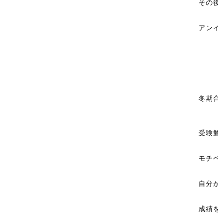
その
アン
冬期
受験
モチ
自分
成績