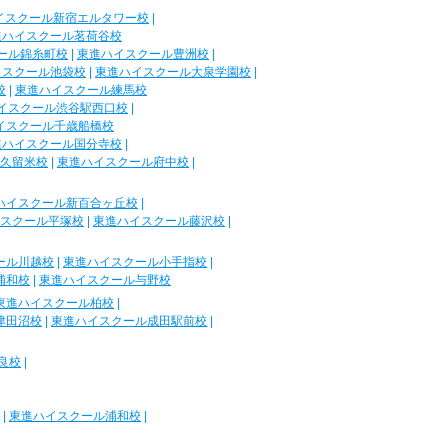
イスクール新宿エルタワー校
|
進ハイスクール茗荷谷校
ール錦糸町校
|
東進ハイスクール豊洲校
|
イスクール池袋校
|
東進ハイスクール大泉学園校
|
校
|
東進ハイスクール練馬校
イスクール渋谷駅西口校
|
イスクール千歳船橋校
進ハイスクール国分寺校
|
久留米校
|
東進ハイスクール府中校
|
ハイスクール新百合ヶ丘校
|
スクール平塚校
|
東進ハイスクール藤沢校
|
ール川越校
|
東進ハイスクール小手指校
|
浦和校
|
東進ハイスクール与野校
東進ハイスクール柏校
|
津田沼校
|
東進ハイスクール成田駅前校
|
良校
|
|
東進ハイスクール浦和校
|