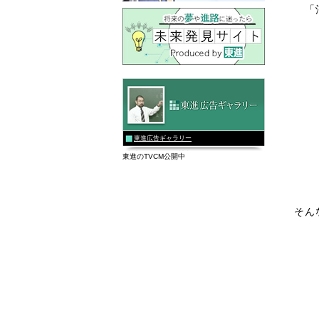
「
東進広告ギャラリー
東進のTVCM公開中
そん