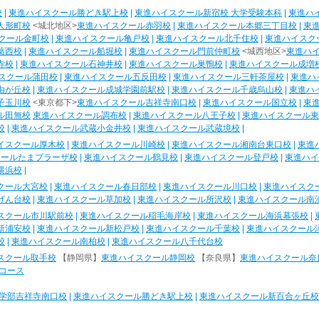
校
|
東進ハイスクール勝どき駅上校
|
東進ハイスクール新宿校 大学受験本科
|
東進ハ
人形町校
<城北地区>
東進ハイスクール赤羽校
|
東進ハイスクール本郷三丁目校
|
東
クール金町校
|
東進ハイスクール亀戸校
|
東進ハイスクール北千住校
|
東進ハイスク
葛西校
|
東進ハイスクール船堀校
|
東進ハイスクール門前仲町校
<城西地区>
東進ハ
寺校
|
東進ハイスクール石神井校
|
東進ハイスクール巣鴨校
|
東進ハイスクール成増
スクール蒲田校
|
東進ハイスクール五反田校
|
東進ハイスクール三軒茶屋校
|
東進ハ
由が丘校
|
東進ハイスクール成城学園前駅校
|
東進ハイスクール千歳烏山校
|
東進ハ
子玉川校
<東京都下>
東進ハイスクール吉祥寺南口校
|
東進ハイスクール国立校
|
東
ル田無校
東進ハイスクール調布校
|
東進ハイスクール八王子校
|
東進ハイスクール東
校
|
東進ハイスクール武蔵小金井校
|
東進ハイスクール武蔵境校
|
イスクール厚木校
|
東進ハイスクール川崎校
|
東進ハイスクール湘南台東口校
|
東進
クールたまプラーザ校
|
東進ハイスクール鶴見校
|
東進ハイスクール登戸校
|
東進ハイ
横浜校
|
クール大宮校
|
東進ハイスクール春日部校
|
東進ハイスクール川口校
|
東進ハイスク
げん台校
|
東進ハイスクール草加校
|
東進ハイスクール所沢校
|
東進ハイスクール南
スクール市川駅前校
|
東進ハイスクール稲毛海岸校
|
東進ハイスクール海浜幕張校
|
新浦安校
|
東進ハイスクール新松戸校
|
東進ハイスクール千葉校
|
東進ハイスクール
校
|
東進ハイスクール南柏校
|
東進ハイスクール八千代台校
スクール取手校
【静岡県】
東進ハイスクール静岡校
【奈良県】
東進ハイスクール奈
コース
学部吉祥寺南口校
|
東進ハイスクール勝どき駅上校
|
東進ハイスクール新百合ヶ丘校