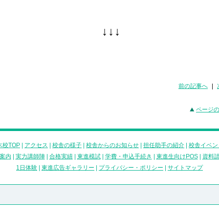
↓↓↓
前の記事へ
|
ページ
校TOP
|
アクセス
|
校舎の様子
|
校舎からのお知らせ
|
担任助手の紹介
|
校舎イベン
案内
|
実力講師陣
|
合格実績
|
東進模試
|
学費・申込手続き
|
東進生向けPOS
|
資料
1日体験
|
東進広告ギャラリー
|
プライバシー・ポリシー
|
サイトマップ