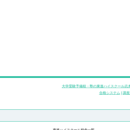
大学受験予備校・塾の東進ハイスクール志木
合格システム
|
講座