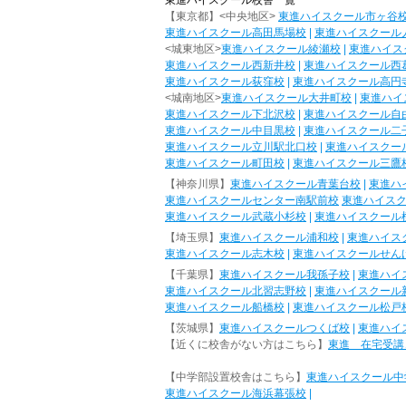
東進ハイスクール校舎一覧
【東京都】<中央地区>
東進ハイスクール市ヶ谷
東進ハイスクール高田馬場校
|
東進ハイスクール
<城東地区>
東進ハイスクール綾瀬校
|
東進ハイス
東進ハイスクール西新井校
|
東進ハイスクール西
東進ハイスクール荻窪校
|
東進ハイスクール高円
<城南地区>
東進ハイスクール大井町校
|
東進ハイ
東進ハイスクール下北沢校
|
東進ハイスクール自
東進ハイスクール中目黒校
|
東進ハイスクール二
東進ハイスクール立川駅北口校
|
東進ハイスクー
東進ハイスクール町田校
|
東進ハイスクール三鷹
【神奈川県】
東進ハイスクール青葉台校
|
東進ハ
東進ハイスクールセンター南駅前校
東進ハイス
東進ハイスクール武蔵小杉校
|
東進ハイスクール
【埼玉県】
東進ハイスクール浦和校
|
東進ハイス
東進ハイスクール志木校
|
東進ハイスクールせん
【千葉県】
東進ハイスクール我孫子校
|
東進ハイ
東進ハイスクール北習志野校
|
東進ハイスクール
東進ハイスクール船橋校
|
東進ハイスクール松戸
【茨城県】
東進ハイスクールつくば校
|
東進ハイ
【近くに校舎がない方はこちら】
東進 在宅受講
【中学部設置校舎はこちら】
東進ハイスクール中
東進ハイスクール海浜幕張校
|