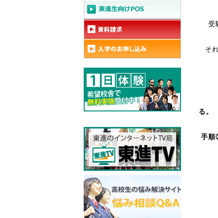
受
そ
る。
手順
手