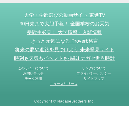
大学・学部選びの動画サイト 東進TV
90日先まで大胆予報！ 全国学校のお天気
受験生必見！ 大学情報・入試情報
きっと元気になる Proverb格言
将来の夢や進路を見つけよう 未来発見サイト
時刻も天気もイベントも掲載! ナガセ世界時計
このサイトについて
リンクについて
お問い合わせ
プライバシーポリシー
データ利用
サイトマップ
ニュースリリース
Copyright © NagaseBrothers Inc.