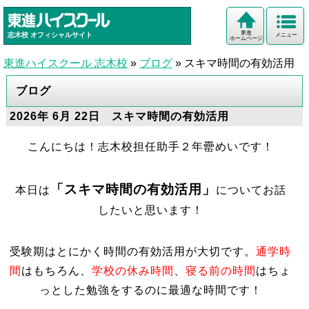
東進
志木校
オフィシャルサイト
メニュー
ホームページ
東進ハイスクール 志木校
»
ブログ
»
スキマ時間の有効活用
ブログ
2026年 6月 22日 スキマ時間の有効活用
こんにちは！志木校担任助手２年罍めいです！
「スキマ時間の有効活用」
本日は
についてお話
したいと思います！
受験期はとにかく時間の有効活用が大切です。
通学時
間
はもちろん、
学校の休み時間
、
寝る前の時間
はちょ
っとした勉強をするのに最適な時間です！