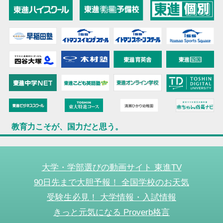
教育力こそが、国力だと思う。
大学・学部選びの動画サイト 東進TV
90日先まで大胆予報！ 全国学校のお天気
受験生必見！ 大学情報・入試情報
きっと元気になる Proverb格言