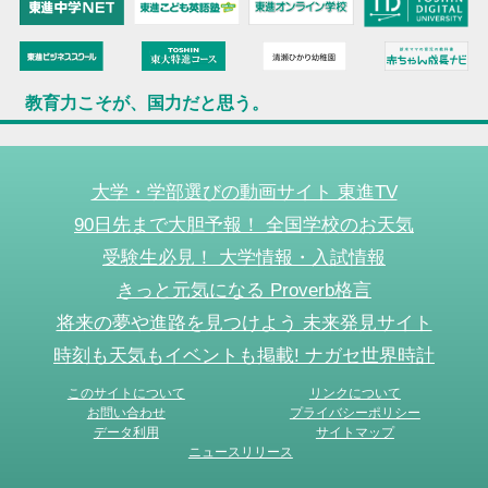
教育力こそが、国力だと思う。
大学・学部選びの動画サイト 東進TV
90日先まで大胆予報！ 全国学校のお天気
受験生必見！ 大学情報・入試情報
きっと元気になる Proverb格言
将来の夢や進路を見つけよう 未来発見サイト
時刻も天気もイベントも掲載! ナガセ世界時計
このサイトについて
リンクについて
お問い合わせ
プライバシーポリシー
データ利用
サイトマップ
ニュースリリース