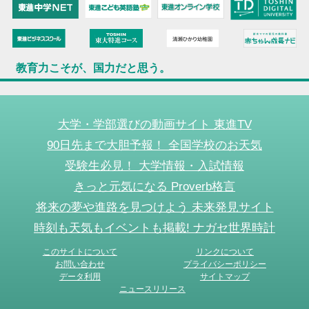
教育力こそが、国力だと思う。
大学・学部選びの動画サイト 東進TV
90日先まで大胆予報！ 全国学校のお天気
受験生必見！ 大学情報・入試情報
きっと元気になる Proverb格言
将来の夢や進路を見つけよう 未来発見サイト
時刻も天気もイベントも掲載! ナガセ世界時計
このサイトについて
リンクについて
お問い合わせ
プライバシーポリシー
データ利用
サイトマップ
ニュースリリース